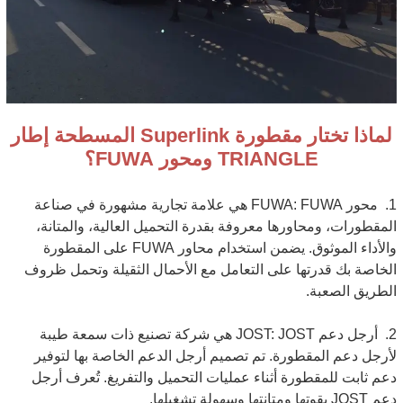
لماذا تختار مقطورة Superlink المسطحة إطار
TRIANGLE ومحور FUWA؟
1.
محور FUWA: FUWA هي علامة تجارية مشهورة في صناعة
المقطورات، ومحاورها معروفة بقدرة التحميل العالية، والمتانة،
والأداء الموثوق. يضمن استخدام محاور FUWA على المقطورة
الخاصة بك قدرتها على التعامل مع الأحمال الثقيلة وتحمل ظروف
الطريق الصعبة.
2.
أرجل دعم JOST: JOST هي شركة تصنيع ذات سمعة طيبة
لأرجل دعم المقطورة. تم تصميم أرجل الدعم الخاصة بها لتوفير
دعم ثابت للمقطورة أثناء عمليات التحميل والتفريغ. تُعرف أرجل
دعم JOST بقوتها ومتانتها وسهولة تشغيلها.